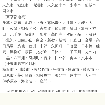
東京市・狛江市・清瀬市・東久留米市・多摩市・稲城市・
国立市
（東京都地域）
浅草・麻布・池袋・上野・恵比寿・大井町・大崎・大手
町・荻窪・御茶ノ水・表参道・霞が関・蒲田・亀有・神
田・北千住・錦糸町・銀座・高円寺・汐留・品川・渋谷・
下北沢・自由が丘・白金・新宿・新橋・代官山・台場・高
田馬場・築地・豊洲・中野・永田町・日暮里・日本橋・練
馬・浜松町・原宿・光が丘・日比谷・二子玉川・丸の内・
目黒・八重洲・有楽町・吉原・四ッ谷・両国・六本木
（神奈川県市区町村）
横浜市 ・川崎市 ・横須賀市・平塚市・鎌倉市・藤沢市・小
田原市・茅ケ崎市・相模原市・秦野市・厚木市・大和市・
伊勢原市・海老名市・座間市
Copyright(c) 2017 VALL Gyoseishoshi Corporation. All Rights Reserved.