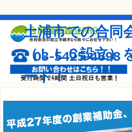
土浦市での合同
（ＬＬＣ設立）
ート！