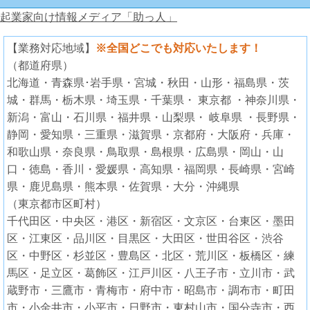
起業家向け情報メディア「助っ人」
【業務対応地域】
※全国どこでも対応いたします！
（都道府県）
北海道・青森県･岩手県・宮城・秋田・山形・福島県・茨
城・群馬・栃木県・埼玉県・千葉県・ 東京都 ・神奈川県・
新潟・富山・石川県・福井県・山梨県・ 岐阜県 ・長野県・
静岡・愛知県・三重県・滋賀県・京都府・大阪府・兵庫・
和歌山県・奈良県・鳥取県・島根県・広島県・岡山・山
口・徳島・香川・愛媛県・高知県・福岡県・長崎県・宮崎
県・鹿児島県・熊本県・佐賀県・大分・沖縄県
（東京都市区町村）
千代田区・中央区・港区・新宿区・文京区・台東区・墨田
区・江東区・品川区・目黒区・大田区・世田谷区・渋谷
区・中野区・杉並区・豊島区・北区・荒川区・板橋区・練
馬区・足立区・葛飾区・江戸川区・八王子市・立川市・武
蔵野市・三鷹市・青梅市・府中市・昭島市・調布市・町田
市・小金井市・小平市・日野市・東村山市・国分寺市・西