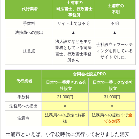
土浦市の
土浦市の
代行業者
司法書士、行政書士
不明
事務所
手数料
サイト上では不明
不明
法務局への提出
▲
▲
法人設立などを主な
会社設立＋マーケテ
業務としている司法
注意点
ィングを押している
書士、行政書士事務
サイトでした。
所さん
合同会社設立PRO
代行業者
日本で一番愛される会
日本で一番ラクな会社
社設立
設立
手数料
21,000円
31,000円
法務局への提出
×
○
法務局への提出はお客
法務局への提出まで
全
注意点
様
てを対応
土浦市といえば、小学校時代に流行っておりました浦安