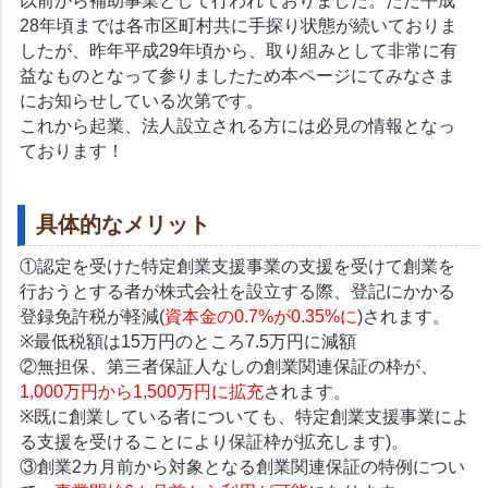
以前から補助事業として行われておりました。ただ平成
28年頃までは各市区町村共に手探り状態が続いておりま
したが、昨年平成29年頃から、取り組みとして非常に有
益なものとなって参りましたため本ページにてみなさま
にお知らせしている次第です。
これから起業、法人設立される方には必見の情報となっ
ております！
具体的なメリット
①認定を受けた特定創業支援事業の支援を受けて創業を
行おうとする者が株式会社を設立する際、登記にかかる
登録免許税が軽減(
資本金の0.7%が0.35%に
)されます。
※最低税額は15万円のところ7.5万円に減額
②無担保、第三者保証人なしの創業関連保証の枠が、
1,000万円から1,500万円に拡充
されます。
※既に創業している者についても、特定創業支援事業によ
る支援を受けることにより保証枠が拡充します)。
③創業2カ月前から対象となる創業関連保証の特例につい