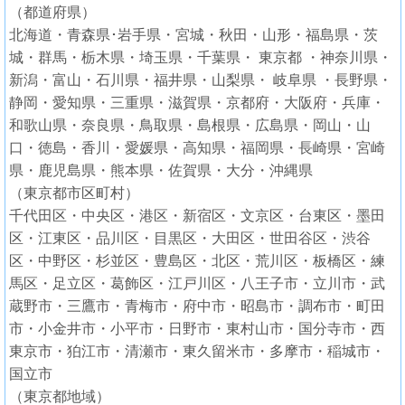
（都道府県）
北海道・青森県･岩手県・宮城・秋田・山形・福島県・茨
城・群馬・栃木県・埼玉県・千葉県・ 東京都 ・神奈川県・
新潟・富山・石川県・福井県・山梨県・ 岐阜県 ・長野県・
静岡・愛知県・三重県・滋賀県・京都府・大阪府・兵庫・
和歌山県・奈良県・鳥取県・島根県・広島県・岡山・山
口・徳島・香川・愛媛県・高知県・福岡県・長崎県・宮崎
県・鹿児島県・熊本県・佐賀県・大分・沖縄県
（東京都市区町村）
千代田区・中央区・港区・新宿区・文京区・台東区・墨田
区・江東区・品川区・目黒区・大田区・世田谷区・渋谷
区・中野区・杉並区・豊島区・北区・荒川区・板橋区・練
馬区・足立区・葛飾区・江戸川区・八王子市・立川市・武
蔵野市・三鷹市・青梅市・府中市・昭島市・調布市・町田
市・小金井市・小平市・日野市・東村山市・国分寺市・西
東京市・狛江市・清瀬市・東久留米市・多摩市・稲城市・
国立市
（東京都地域）