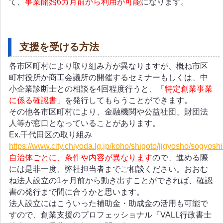
て、
事業開始6カ月前から利用が可能
になります。
支援を受ける方法
各市区町村により取り組み方が異なりますが、概ね市区
町村役所か商工会議所の開催するセミナーもしくは、中
小企業診断士との相談を4回程度行うと、
「特定創業事業
に係る確認書」
を発行してもらうことができます。
その他各市区町村により、金融機関や公益社団、財団法
人等が窓口となっていることがあります。
Ex.千代田区の取り組み
https://www.city.chiyoda.lg.jp/koho/shigoto/jigyosho/sogyosh
自治体ごとに、条件や内容が異なります
ので、進める際
には是非一度、弊社担当者までご相談ください。おおむ
ね法人設立の1ヶ月前から動き出すことができれば、確認
書の発行まで間に合うかと思います。
法人設立にはこういった補助金・助成金の活用も可能で
すので、創業支援のプロフェッショナル『VALL行政書士