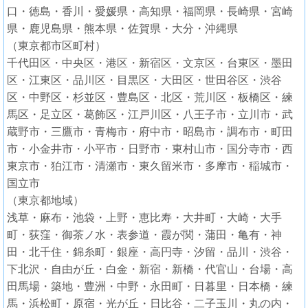
口・徳島・香川・愛媛県・高知県・福岡県・長崎県・宮崎
県・鹿児島県・熊本県・佐賀県・大分・沖縄県
（東京都市区町村）
千代田区・中央区・港区・新宿区・文京区・台東区・墨田
区・江東区・品川区・目黒区・大田区・世田谷区・渋谷
区・中野区・杉並区・豊島区・北区・荒川区・板橋区・練
馬区・足立区・葛飾区・江戸川区・八王子市・立川市・武
蔵野市・三鷹市・青梅市・府中市・昭島市・調布市・町田
市・小金井市・小平市・日野市・東村山市・国分寺市・西
東京市・狛江市・清瀬市・東久留米市・多摩市・稲城市・
国立市
（東京都地域）
浅草・麻布・池袋・上野・恵比寿・大井町・大崎・大手
町・荻窪・御茶ノ水・表参道・霞が関・蒲田・亀有・神
田・北千住・錦糸町・銀座・高円寺・汐留・品川・渋谷・
下北沢・自由が丘・白金・新宿・新橋・代官山・台場・高
田馬場・築地・豊洲・中野・永田町・日暮里・日本橋・練
馬・浜松町・原宿・光が丘・日比谷・二子玉川・丸の内・