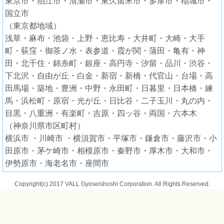
東京市・狛江市・清瀬市・東久留米市・多摩市・稲城市・
国立市
（東京都地域）
浅草・麻布・池袋・上野・恵比寿・大井町・大崎・大手
町・荻窪・御茶ノ水・表参道・霞が関・蒲田・亀有・神
田・北千住・錦糸町・銀座・高円寺・汐留・品川・渋谷・
下北沢・自由が丘・白金・新宿・新橋・代官山・台場・高
田馬場・築地・豊洲・中野・永田町・日暮里・日本橋・練
馬・浜松町・原宿・光が丘・日比谷・二子玉川・丸の内・
目黒・八重洲・有楽町・吉原・四ッ谷・両国・六本木
（神奈川県市区町村）
横浜市 ・川崎市 ・横須賀市・平塚市・鎌倉市・藤沢市・小
田原市・茅ケ崎市・相模原市・秦野市・厚木市・大和市・
伊勢原市・海老名市・座間市
Copyright(c) 2017 VALL Gyoseishoshi Corporation. All Rights Reserved.