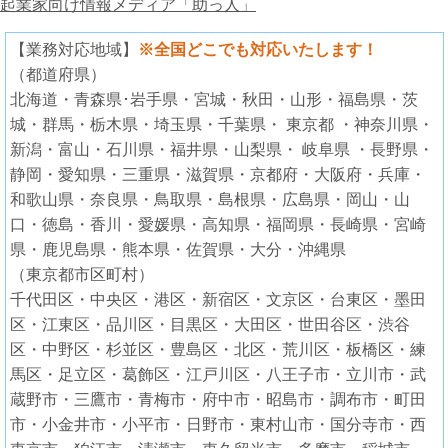
起業家向け情報メディア「助っ人」
【業務対応地域】
※全国どこでも対応いたします！
（都道府県）
北海道・青森県･岩手県・宮城・秋田・山形・福島県・茨
城・群馬・栃木県・埼玉県・千葉県・ 東京都 ・神奈川県・
新潟・富山・石川県・福井県・山梨県・ 岐阜県 ・長野県・
静岡・愛知県・三重県・滋賀県・京都府・大阪府・兵庫・
和歌山県・奈良県・鳥取県・島根県・広島県・岡山・山
口・徳島・香川・愛媛県・高知県・福岡県・長崎県・宮崎
県・鹿児島県・熊本県・佐賀県・大分・沖縄県
（東京都市区町村）
千代田区・中央区・港区・新宿区・文京区・台東区・墨田
区・江東区・品川区・目黒区・大田区・世田谷区・渋谷
区・中野区・杉並区・豊島区・北区・荒川区・板橋区・練
馬区・足立区・葛飾区・江戸川区・八王子市・立川市・武
蔵野市・三鷹市・青梅市・府中市・昭島市・調布市・町田
市・小金井市・小平市・日野市・東村山市・国分寺市・西