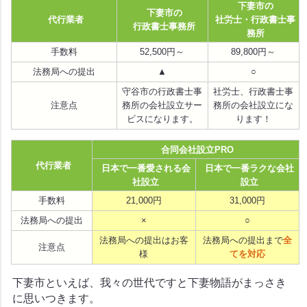
下妻市の
下妻市の
代行業者
社労士・行政書士事
行政書士事務所
務所
手数料
52,500円～
89,800円～
法務局への提出
▲
○
守谷市の行政書士事
社労士、行政書士事
注意点
務所の会社設立サー
務所の会社設立にな
ビスになります。
ります！
合同会社設立PRO
代行業者
日本で一番愛される会
日本で一番ラクな会社
社設立
設立
手数料
21,000円
31,000円
法務局への提出
×
○
法務局への提出はお客
法務局への提出まで
全
注意点
様
てを対応
下妻市といえば、我々の世代ですと下妻物語がまっさき
に思いつきます。