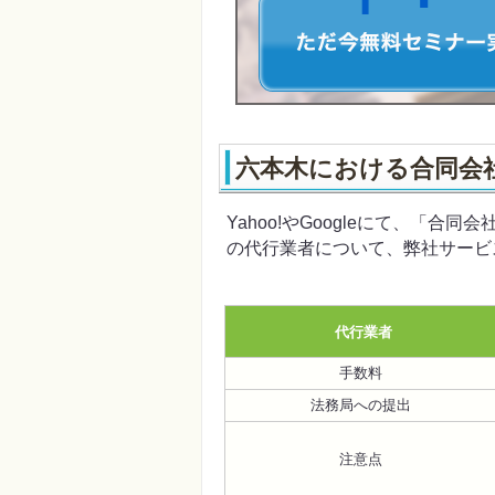
六本木における合同会
Yahoo!やGoogleにて、「
の代行業者について、弊社サービ
代行業者
手数料
法務局への提出
注意点