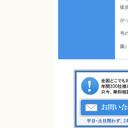
・
徒
２
が
ロ
号
狸
園
ｍ