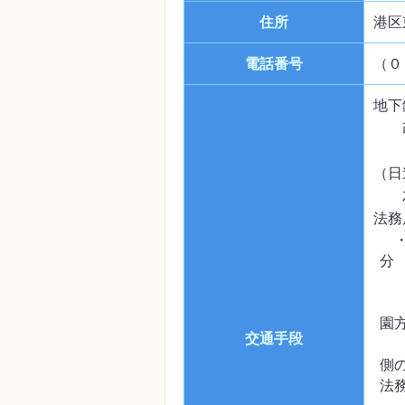
住所
港区
電話番号
（０
地下
改札
６番
（日
左に
法務
・
分
改
３
園
交通手段
進
側
法