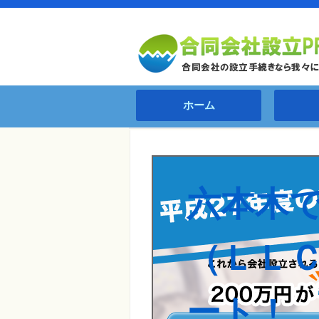
ホーム
六本木
（ＬＬ
ート！