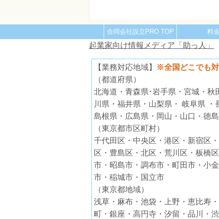
合同会社設立PRO TOP
料
起業家向け情報メディア「助っ人」
【業務対応地域】
※全国どこでも対
（都道府県）
北海道・青森県･岩手県・宮城・秋
川県・福井県・山梨県・ 岐阜県 
島根県・広島県・岡山・山口・徳島
（東京都市区町村）
千代田区・中央区・港区・新宿区・
区・豊島区・北区・荒川区・板橋区
市・昭島市・調布市・町田市・小金
市・稲城市・国立市
（東京都地域）
浅草・麻布・池袋・上野・恵比寿・
町・銀座・高円寺・汐留・品川・渋