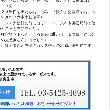
地下鉄日比谷線「神谷町駅」（飯倉方面２番出口）
歩１３分
番出口を出たら右に進み，「飯倉」交差点を右に曲
って進むと六本木郵便局と
シア大使館の前に出てきます。六本木郵便局前の信
のところを左に曲がり，
穴坂を下ったところを右に曲がり，１つ目（狸穴公
）の交差点を左に曲がり５０
ほど進むと左側のガラス張りの建物が法務局です。