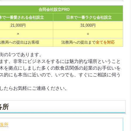
合同会社設立PRO
本で一番愛される会社設立
日本で一番ラクな会社設立
21,000円
31,000円
×
○
法務局への提出はお客様
法務局への提出まで
全てを対応
街の1つであります。
ます。非常にビジネスをするには魅力的な場所ということ
木を拠点にしました多くの飲食店関係の起業のお手伝いを
ス的にも本当に近いので、いつでも、すぐにご相談に伺う
したらお気軽にご連絡ください。
各所
張所