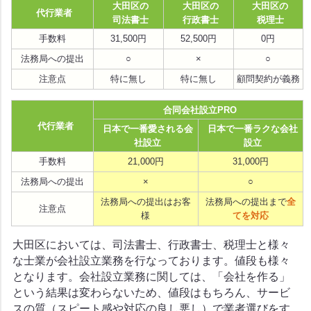
大田区の
大田区の
大田区の
代行業者
司法書士
行政書士
税理士
手数料
31,500円
52,500円
0円
法務局への提出
○
×
○
注意点
特に無し
特に無し
顧問契約が義務
合同会社設立PRO
代行業者
日本で一番愛される会
日本で一番ラクな会社
社設立
設立
手数料
21,000円
31,000円
法務局への提出
×
○
法務局への提出はお客
法務局への提出まで
全
注意点
様
てを対応
大田区においては、司法書士、行政書士、税理士と様々
な士業が会社設立業務を行なっております。値段も様々
となります。会社設立業務に関しては、「会社を作る」
という結果は変わらないため、値段はもちろん、サービ
スの質（スピート感や対応の良し悪し）で業者選びをす