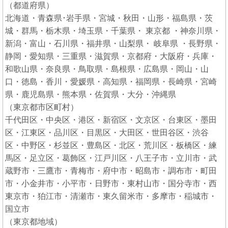
（都道府県）
北海道・青森県･岩手県・宮城・秋田・山形・福島県・茨
城・群馬・栃木県・埼玉県・千葉県・ 東京都 ・神奈川県・
新潟・富山・石川県・福井県・山梨県・ 岐阜県 ・長野県・
静岡・愛知県・三重県・滋賀県・京都府・大阪府・兵庫・
和歌山県・奈良県・鳥取県・島根県・広島県・岡山・山
口・徳島・香川・愛媛県・高知県・福岡県・長崎県・宮崎
県・鹿児島県・熊本県・佐賀県・大分・沖縄県
（東京都市区町村）
千代田区・中央区・港区・新宿区・文京区・台東区・墨田
区・江東区・品川区・目黒区・大田区・世田谷区・渋谷
区・中野区・杉並区・豊島区・北区・荒川区・板橋区・練
馬区・足立区・葛飾区・江戸川区・八王子市・立川市・武
蔵野市・三鷹市・青梅市・府中市・昭島市・調布市・町田
市・小金井市・小平市・日野市・東村山市・国分寺市・西
東京市・狛江市・清瀬市・東久留米市・多摩市・稲城市・
国立市
（東京都地域）