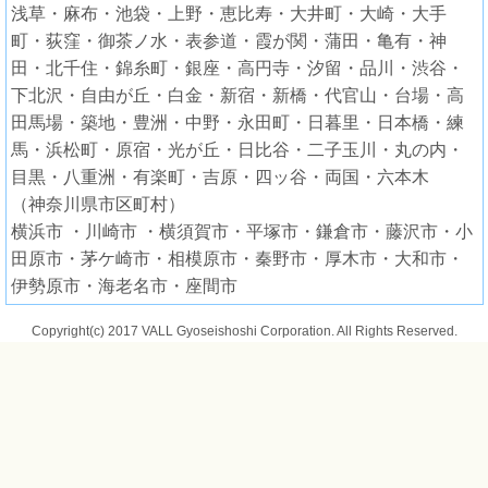
浅草・麻布・池袋・上野・恵比寿・大井町・大崎・大手
町・荻窪・御茶ノ水・表参道・霞が関・蒲田・亀有・神
田・北千住・錦糸町・銀座・高円寺・汐留・品川・渋谷・
下北沢・自由が丘・白金・新宿・新橋・代官山・台場・高
田馬場・築地・豊洲・中野・永田町・日暮里・日本橋・練
馬・浜松町・原宿・光が丘・日比谷・二子玉川・丸の内・
目黒・八重洲・有楽町・吉原・四ッ谷・両国・六本木
（神奈川県市区町村）
横浜市 ・川崎市 ・横須賀市・平塚市・鎌倉市・藤沢市・小
田原市・茅ケ崎市・相模原市・秦野市・厚木市・大和市・
伊勢原市・海老名市・座間市
Copyright(c) 2017 VALL Gyoseishoshi Corporation. All Rights Reserved.