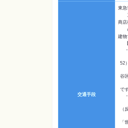
東急
三軒
商店
の角
建物
【
・
渋
5
民
谷
し
で
交通手段
・
学
（
谷
「