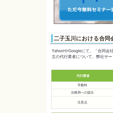
二子玉川における合同
Yahoo!やGoogleにて、「
立の代行業者について、弊社サー
代行業者
手数料
法務局への提出
注意点