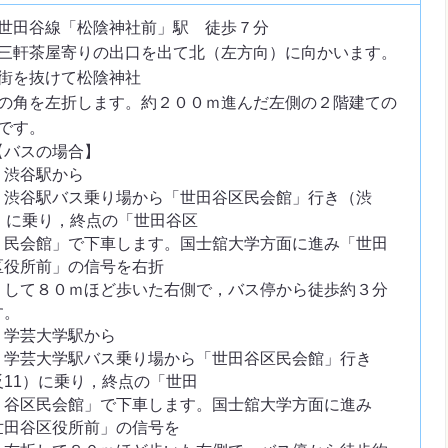
世田谷線「松陰神社前」駅 徒歩７分
茶屋寄りの出口を出て北（左方向）に向かいます。
街を抜けて松陰神社
を左折します。約２００ｍ進んだ左側の２階建ての
です。
バスの場合】
渋谷駅から
谷駅バス乗り場から「世田谷区民会館」行き（渋
2）に乗り，終点の「世田谷区
会館」で下車します。国士舘大学方面に進み「世田
区役所前」の信号を右折
て８０ｍほど歩いた右側で，バス停から徒歩約３分
す。
学芸大学駅から
芸大学駅バス乗り場から「世田谷区民会館」行き
反11）に乗り，終点の「世田
区民会館」で下車します。国士舘大学方面に進み
世田谷区役所前」の信号を