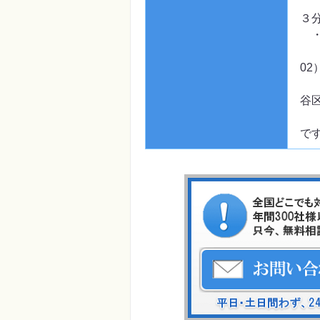
右
３
・
用
0
民
谷
し
で