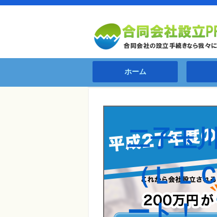
ホーム
二子玉
（ＬＬ
ート！