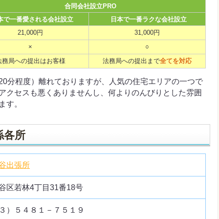
合同会社設立PRO
本で一番愛される会社設立
日本で一番ラクな会社設立
21,000円
31,000円
×
○
法務局への提出はお客様
法務局への提出まで
全てを対応
20分程度）離れておりますが、人気の住宅エリアの一つで
アクセスも悪くありませんし、何よりのんびりとした雰囲
ます。
係各所
谷出張所
谷区若林4丁目31番18号
３）５４８１－７５１９