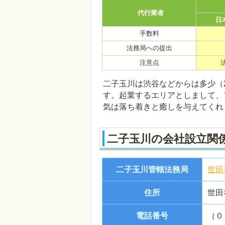
代行業者
日
手数料
法務局への提出
注意点
二子玉川は渋谷などからは多少（
す。起業するエリアとしまして、
気は落ち着きと癒しを与えてくれ
二子玉川の会社設立関
二子玉川管轄法務局
世田
住所
世田
電話番号
（０