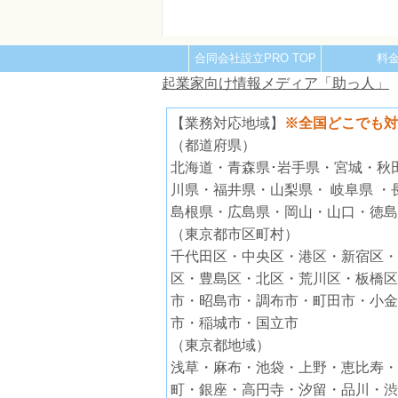
合同会社設立PRO TOP
料
起業家向け情報メディア「助っ人」
【業務対応地域】
※全国どこでも対
（都道府県）
北海道・青森県･岩手県・宮城・秋
川県・福井県・山梨県・ 岐阜県 
島根県・広島県・岡山・山口・徳島
（東京都市区町村）
千代田区・中央区・港区・新宿区・
区・豊島区・北区・荒川区・板橋区
市・昭島市・調布市・町田市・小金
市・稲城市・国立市
（東京都地域）
浅草・麻布・池袋・上野・恵比寿・
町・銀座・高円寺・汐留・品川・渋