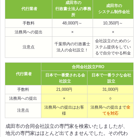
成田市の
成田市の
代行業者
行政書士法人の事務
システム制作会社
所
手数料
48,000円～
10,350円～
法務局への提出
×
×
会社設立のためのシ
千葉県内の行政書士
注意点
ステム提供をしてい
法人の会社設立！
るで自分でやる料金
合同会社設立PRO
代行業者
日本で一番愛される会
日本で一番ラクな会社
社設立
設立
手数料
21,000円
31,000円
法務局への提出
×
○
法務局への提出はお客
法務局への提出まで
全
注意点
様
てを対応
成田市の合同会社設立の専門家を検索いたしましたが、
地元の専門家はほとんど出てきませんでした。その代わ