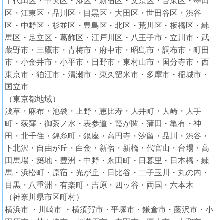
千代田区・中央区・港区・新宿区・文京区・台東区・墨田
区・江東区・品川区・目黒区・大田区・世田谷区・渋谷
区・中野区・杉並区・豊島区・北区・荒川区・板橋区・練
馬区・足立区・葛飾区・江戸川区・八王子市・立川市・武
蔵野市・三鷹市・青梅市・府中市・昭島市・調布市・町田
市・小金井市・小平市・日野市・東村山市・国分寺市・西
東京市・狛江市・清瀬市・東久留米市・多摩市・稲城市・
国立市
（東京都地域）
浅草・麻布・池袋・上野・恵比寿・大井町・大崎・大手
町・荻窪・御茶ノ水・表参道・霞が関・蒲田・亀有・神
田・北千住・錦糸町・銀座・高円寺・汐留・品川・渋谷・
下北沢・自由が丘・白金・新宿・新橋・代官山・台場・高
田馬場・築地・豊洲・中野・永田町・日暮里・日本橋・練
馬・浜松町・原宿・光が丘・日比谷・二子玉川・丸の内・
目黒・八重洲・有楽町・吉原・四ッ谷・両国・六本木
（神奈川県市区町村）
横浜市 ・川崎市 ・横須賀市・平塚市・鎌倉市・藤沢市・小