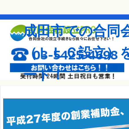
成田市での合同
（ＬＬＣ設立）
ート！