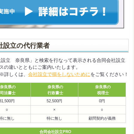
社設立の代行業者
合同会社設立 奈良県」と検索を行なって表示される合同会社設立
スの違いとともにご案内いたします。
※詳しくは、
会社設立で損をしないために
をご覧ください！
奈良県の
奈良県の
奈良県の
司法書士
行政書士
税理士
31,500円
52,500円
0円
○
×
○
特に無し
特に無し
顧問契約が義務
合同会社設立PRO