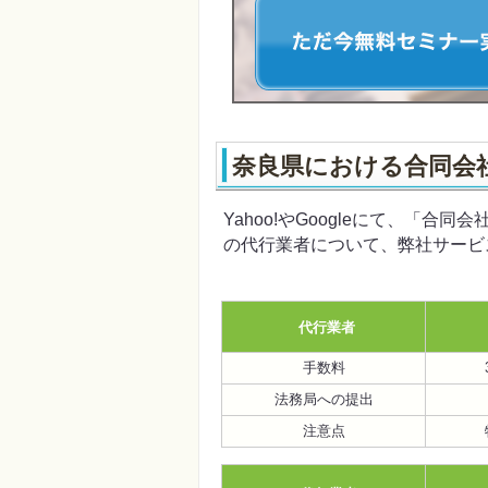
奈良県における合同会
Yahoo!やGoogleにて、「
の代行業者について、弊社サービ
代行業者
手数料
法務局への提出
注意点