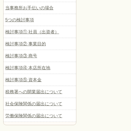
当事務所お手伝いの場合
5つの検討事項
検討事項① 社員（出資者）
検討事項② 事業目的
検討事項③ 商号
検討事項④ 本店所在地
検討事項⑤ 資本金
税務署への開業届出について
社会保険関係の届出について
労働保険関係の届出について