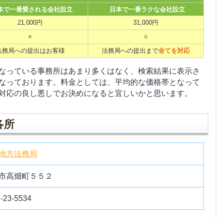
本で一番愛される会社設立
日本で一番ラクな会社設立
21,000円
31,000円
×
○
法務局への提出はお客様
法務局への提出まで
全てを対応
なっている事務所はあまり多くはなく、検索結果に表示さ
なっております。料金としては、平均的な価格帯となって
対応の良し悪しでお決めになると宜しいかと思います。
各所
地方法務局
市高畑町５５２
-23-5534