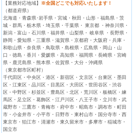
【業務対応地域】
※全国どこでも対応いたします！
（都道府県）
北海道・青森県･岩手県・宮城・秋田・山形・福島県・茨
城・群馬・栃木県・埼玉県・千葉県・ 東京都 ・神奈川県・
新潟・富山・石川県・福井県・山梨県・ 岐阜県 ・長野県・
静岡・愛知県・三重県・滋賀県・京都府・大阪府・兵庫・
和歌山県・奈良県・鳥取県・島根県・広島県・岡山・山
口・徳島・香川・愛媛県・高知県・福岡県・長崎県・宮崎
県・鹿児島県・熊本県・佐賀県・大分・沖縄県
（東京都市区町村）
千代田区・中央区・港区・新宿区・文京区・台東区・墨田
区・江東区・品川区・目黒区・大田区・世田谷区・渋谷
区・中野区・杉並区・豊島区・北区・荒川区・板橋区・練
馬区・足立区・葛飾区・江戸川区・八王子市・立川市・武
蔵野市・三鷹市・青梅市・府中市・昭島市・調布市・町田
市・小金井市・小平市・日野市・東村山市・国分寺市・西
東京市・狛江市・清瀬市・東久留米市・多摩市・稲城市・
国立市