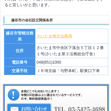
ると宜しいかと思います。
越谷市の会社設立関係各所
越谷市管轄法務
さいたま地方法務局
局
さいたま市中央区下落合５丁目１２番
住所
１号(さいたま第２法務総合庁舎）
電話番号
048(851)1000
交通手段
ＪＲ埼京線「与野本町」駅東口下車