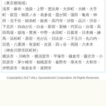
（東京都地域）
浅草・麻布・池袋・上野・恵比寿・大井町・大崎・大手
町・荻窪・御茶ノ水・表参道・霞が関・蒲田・亀有・神
田・北千住・錦糸町・銀座・高円寺・汐留・品川・渋谷・
下北沢・自由が丘・白金・新宿・新橋・代官山・台場・高
田馬場・築地・豊洲・中野・永田町・日暮里・日本橋・練
馬・浜松町・原宿・光が丘・日比谷・二子玉川・丸の内・
目黒・八重洲・有楽町・吉原・四ッ谷・両国・六本木
（神奈川県市区町村）
横浜市 ・川崎市 ・横須賀市・平塚市・鎌倉市・藤沢市・小
田原市・茅ケ崎市・相模原市・秦野市・厚木市・大和市・
伊勢原市・海老名市・座間市
Copyright(c) 2017 VALL Gyoseishoshi Corporation. All Rights Reserved.