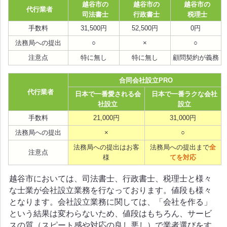
越谷市の
越谷市の
越谷市の
代行業者
司法書士
行政書士
税理士
手数料
31,500円
52,500円
0円
法務局への提出
○
×
○
注意点
特に無し
特に無し
顧問契約が義務
合同会社設立PRO
代行業者
日本で一番愛される会
日本で一番ラクな会社
社設立
設立
手数料
21,000円
31,000円
法務局への提出
×
○
法務局への提出はお客
法務局への提出まで
全
注意点
様
てを対応
越谷市においては、司法書士、行政書士、税理士と様々
な士業が会社設立業務を行なっております。値段も様々
となります。会社設立業務に関しては、「会社を作る」
という結果は変わらないため、値段はもちろん、サービ
スの質（スピート感や対応の良し悪し）で業者選びをす