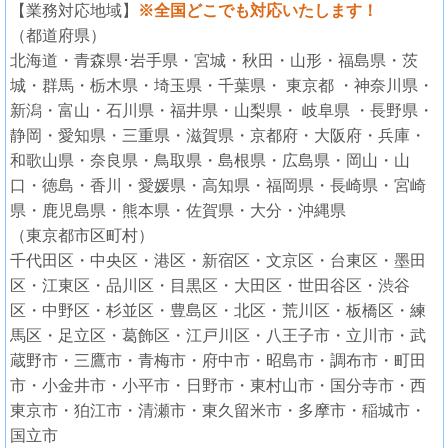
【業務対応地域】
※全国どこでも対応いたします！
（都道府県）
北海道・青森県･岩手県・宮城・秋田・山形・福島県・茨
城・群馬・栃木県・埼玉県・千葉県・ 東京都 ・神奈川県・
新潟・富山・石川県・福井県・山梨県・ 岐阜県 ・長野県・
静岡・愛知県・三重県・滋賀県・京都府・大阪府・兵庫・
和歌山県・奈良県・鳥取県・島根県・広島県・岡山・山
口・徳島・香川・愛媛県・高知県・福岡県・長崎県・宮崎
県・鹿児島県・熊本県・佐賀県・大分・沖縄県
（東京都市区町村）
千代田区・中央区・港区・新宿区・文京区・台東区・墨田
区・江東区・品川区・目黒区・大田区・世田谷区・渋谷
区・中野区・杉並区・豊島区・北区・荒川区・板橋区・練
馬区・足立区・葛飾区・江戸川区・八王子市・立川市・武
蔵野市・三鷹市・青梅市・府中市・昭島市・調布市・町田
市・小金井市・小平市・日野市・東村山市・国分寺市・西
東京市・狛江市・清瀬市・東久留米市・多摩市・稲城市・
国立市