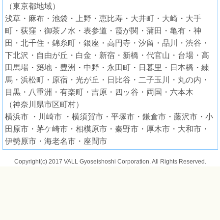
（東京都地域）
浅草・麻布・池袋・上野・恵比寿・大井町・大崎・大手
町・荻窪・御茶ノ水・表参道・霞が関・蒲田・亀有・神
田・北千住・錦糸町・銀座・高円寺・汐留・品川・渋谷・
下北沢・自由が丘・白金・新宿・新橋・代官山・台場・高
田馬場・築地・豊洲・中野・永田町・日暮里・日本橋・練
馬・浜松町・原宿・光が丘・日比谷・二子玉川・丸の内・
目黒・八重洲・有楽町・吉原・四ッ谷・両国・六本木
（神奈川県市区町村）
横浜市 ・川崎市 ・横須賀市・平塚市・鎌倉市・藤沢市・小
田原市・茅ケ崎市・相模原市・秦野市・厚木市・大和市・
伊勢原市・海老名市・座間市
Copyright(c) 2017 VALL Gyoseishoshi Corporation. All Rights Reserved.