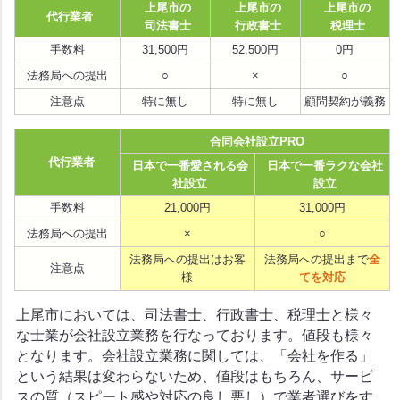
上尾市の
上尾市の
上尾市の
代行業者
司法書士
行政書士
税理士
手数料
31,500円
52,500円
0円
法務局への提出
○
×
○
注意点
特に無し
特に無し
顧問契約が義務
合同会社設立PRO
代行業者
日本で一番愛される会
日本で一番ラクな会社
社設立
設立
手数料
21,000円
31,000円
法務局への提出
×
○
法務局への提出はお客
法務局への提出まで
全
注意点
様
てを対応
上尾市においては、司法書士、行政書士、税理士と様々
な士業が会社設立業務を行なっております。値段も様々
となります。会社設立業務に関しては、「会社を作る」
という結果は変わらないため、値段はもちろん、サービ
スの質（スピート感や対応の良し悪し）で業者選びをす