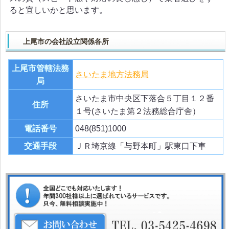
ると宜しいかと思います。
上尾市の会社設立関係各所
上尾市管轄法務
さいたま地方法務局
局
さいたま市中央区下落合５丁目１２番
住所
１号(さいたま第２法務総合庁舎）
電話番号
048(851)1000
交通手段
ＪＲ埼京線「与野本町」駅東口下車