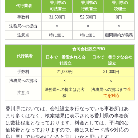
香川県の
香川県の
香川県の
代行業者
司法書士
行政書士
税理士
手数料
31,500円
52,500円
0円
法務局への提出
○
×
○
注意点
特に無し
特に無し
顧問契約が義務
合同会社設立PRO
代行業者
日本で一番愛される会
日本で一番ラクな会社
社設立
設立
手数料
21,000円
31,000円
法務局への提出
×
○
法務局への提出はお客
法務局への提出まで
全
注意点
様
てを対応
香川県においては、会社設立を行なっている事務所はあ
まり多くはなく、検索結果に表示される香川県の事務所
は数社程度となっております。料金としては、平均的な
価格帯となっておりますので、後はスピード感や対応の
良し悪しでお決めになると宜しいかと思います。