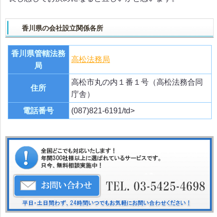
香川県の会社設立関係各所
香川県管轄法務
高松法務局
局
高松市丸の内１番１号（高松法務合同
住所
庁舎）
電話番号
(087)821-6191/td>