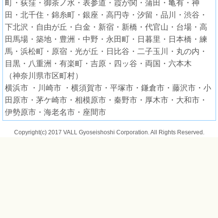
町・荻窪・御茶ノ水・表参道・霞が関・蒲田・亀有・神
田・北千住・錦糸町・銀座・高円寺・汐留・品川・渋谷・
下北沢・自由が丘・白金・新宿・新橋・代官山・台場・高
田馬場・築地・豊洲・中野・永田町・日暮里・日本橋・練
馬・浜松町・原宿・光が丘・日比谷・二子玉川・丸の内・
目黒・八重洲・有楽町・吉原・四ッ谷・両国・六本木
（神奈川県市区町村）
横浜市 ・川崎市 ・横須賀市・平塚市・鎌倉市・藤沢市・小
田原市・茅ケ崎市・相模原市・秦野市・厚木市・大和市・
伊勢原市・海老名市・座間市
Copyright(c) 2017 VALL Gyoseishoshi Corporation. All Rights Reserved.