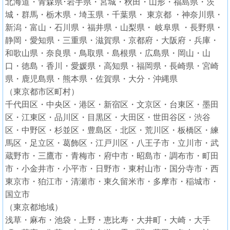
北海道・青森県･岩手県・宮城・秋田・山形・福島県・茨
城・群馬・栃木県・埼玉県・千葉県・ 東京都 ・神奈川県・
新潟・富山・石川県・福井県・山梨県・ 岐阜県 ・長野県・
静岡・愛知県・三重県・滋賀県・京都府・大阪府・兵庫・
和歌山県・奈良県・鳥取県・島根県・広島県・岡山・山
口・徳島・香川・愛媛県・高知県・福岡県・長崎県・宮崎
県・鹿児島県・熊本県・佐賀県・大分・沖縄県
（東京都市区町村）
千代田区・中央区・港区・新宿区・文京区・台東区・墨田
区・江東区・品川区・目黒区・大田区・世田谷区・渋谷
区・中野区・杉並区・豊島区・北区・荒川区・板橋区・練
馬区・足立区・葛飾区・江戸川区・八王子市・立川市・武
蔵野市・三鷹市・青梅市・府中市・昭島市・調布市・町田
市・小金井市・小平市・日野市・東村山市・国分寺市・西
東京市・狛江市・清瀬市・東久留米市・多摩市・稲城市・
国立市
（東京都地域）
浅草・麻布・池袋・上野・恵比寿・大井町・大崎・大手