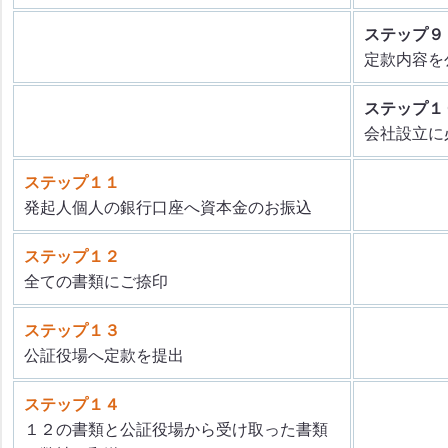
ステップ９
定款内容を
ステップ１
会社設立に
ステップ１１
発起人個人の銀行口座へ資本金のお振込
ステップ１２
全ての書類にご捺印
ステップ１３
公証役場へ定款を提出
ステップ１４
１２の書類と公証役場から受け取った書類