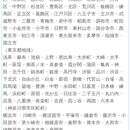
区・中野区・杉並区・豊島区・北区・荒川区・板橋区・練
馬区・足立区・葛飾区・江戸川区・八王子市・立川市・武
蔵野市・三鷹市・青梅市・府中市・昭島市・調布市・町田
市・小金井市・小平市・日野市・東村山市・国分寺市・西
東京市・狛江市・清瀬市・東久留米市・多摩市・稲城市・
国立市
（東京都地域）
浅草・麻布・池袋・上野・恵比寿・大井町・大崎・大手
町・荻窪・御茶ノ水・表参道・霞が関・蒲田・亀有・神
田・北千住・錦糸町・銀座・高円寺・汐留・品川・渋谷・
下北沢・自由が丘・白金・新宿・新橋・代官山・台場・高
田馬場・築地・豊洲・中野・永田町・日暮里・日本橋・練
馬・浜松町・原宿・光が丘・日比谷・二子玉川・丸の内・
目黒・八重洲・有楽町・吉原・四ッ谷・両国・六本木
（神奈川県市区町村）
横浜市 ・川崎市 ・横須賀市・平塚市・鎌倉市・藤沢市・小
田原市・茅ケ崎市・相模原市・秦野市・厚木市・大和市・
伊勢原市・海老名市・座間市