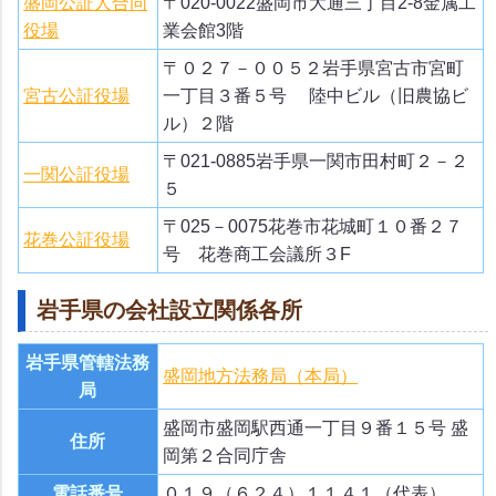
盛岡公証人合同
〒020-0022盛岡市大通三丁目2-8金属工
役場
業会館3階
〒０２７－００５２岩手県宮古市宮町
宮古公証役場
一丁目３番５号 陸中ビル（旧農協ビ
ル）２階
〒021-0885岩手県一関市田村町２－２
一関公証役場
５
〒025－0075花巻市花城町１０番２７
花巻公証役場
号 花巻商工会議所３F
岩手県の会社設立関係各所
岩手県管轄法務
盛岡地方法務局（本局）
局
盛岡市盛岡駅西通一丁目９番１５号 盛
住所
岡第２合同庁舎
電話番号
０１９（６２４）１１４１（代表）