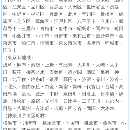
区・江東区・品川区・目黒区・大田区・世田谷区・渋谷
区・中野区・杉並区・豊島区・北区・荒川区・板橋区・練
馬区・足立区・葛飾区・江戸川区・八王子市・立川市・武
蔵野市・三鷹市・青梅市・府中市・昭島市・調布市・町田
市・小金井市・小平市・日野市・東村山市・国分寺市・西
東京市・狛江市・清瀬市・東久留米市・多摩市・稲城市・
国立市
（東京都地域）
浅草・麻布・池袋・上野・恵比寿・大井町・大崎・大手
町・荻窪・御茶ノ水・表参道・霞が関・蒲田・亀有・神
田・北千住・錦糸町・銀座・高円寺・汐留・品川・渋谷・
下北沢・自由が丘・白金・新宿・新橋・代官山・台場・高
田馬場・築地・豊洲・中野・永田町・日暮里・日本橋・練
馬・浜松町・原宿・光が丘・日比谷・二子玉川・丸の内・
目黒・八重洲・有楽町・吉原・四ッ谷・両国・六本木
（神奈川県市区町村）
横浜市 ・川崎市 ・横須賀市・平塚市・鎌倉市・藤沢市・小