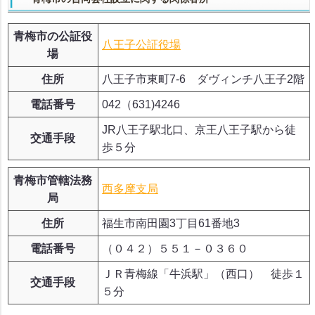
青梅市の公証役
八王子公証役場
場
住所
八王子市東町7-6 ダヴィンチ八王子2階
電話番号
042（631)4246
JR八王子駅北口、京王八王子駅から徒
交通手段
歩５分
青梅市管轄法務
西多摩支局
局
住所
福生市南田園3丁目61番地3
電話番号
（０４２）５５１－０３６０
ＪＲ青梅線「牛浜駅」（西口） 徒歩１
交通手段
５分