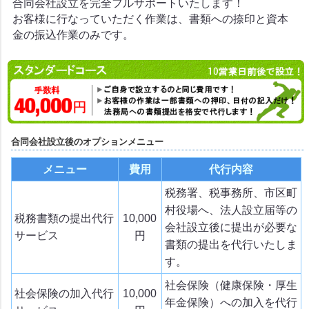
合同会社設立を完全フルサポートいたします！
お客様に行なっていただく作業は、書類への捺印と資本
金の振込作業のみです。
合同会社設立後のオプションメニュー
メニュー
費用
代行内容
税務署、税事務所、市区町
村役場へ、法人設立届等の
税務書類の提出代行
10,000
会社設立後に提出が必要な
サービス
円
書類の提出を代行いたしま
す。
社会保険（健康保険・厚生
社会保険の加入代行
10,000
年金保険）への加入を代行