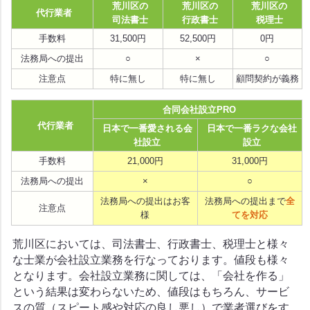
荒川区の
荒川区の
荒川区の
代行業者
司法書士
行政書士
税理士
手数料
31,500円
52,500円
0円
法務局への提出
○
×
○
注意点
特に無し
特に無し
顧問契約が義務
合同会社設立PRO
代行業者
日本で一番愛される会
日本で一番ラクな会社
社設立
設立
手数料
21,000円
31,000円
法務局への提出
×
○
法務局への提出はお客
法務局への提出まで
全
注意点
様
てを対応
荒川区においては、司法書士、行政書士、税理士と様々
な士業が会社設立業務を行なっております。値段も様々
となります。会社設立業務に関しては、「会社を作る」
という結果は変わらないため、値段はもちろん、サービ
スの質（スピート感や対応の良し悪し）で業者選びをす