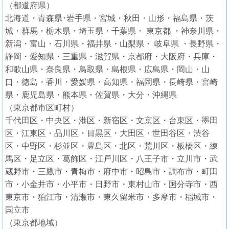
（都道府県）
北海道・青森県･岩手県・宮城・秋田・山形・福島県・茨
城・群馬・栃木県・埼玉県・千葉県・ 東京都 ・神奈川県・
新潟・富山・石川県・福井県・山梨県・ 岐阜県 ・長野県・
静岡・愛知県・三重県・滋賀県・京都府・大阪府・兵庫・
和歌山県・奈良県・鳥取県・島根県・広島県・岡山・山
口・徳島・香川・愛媛県・高知県・福岡県・長崎県・宮崎
県・鹿児島県・熊本県・佐賀県・大分・沖縄県
（東京都市区町村）
千代田区・中央区・港区・新宿区・文京区・台東区・墨田
区・江東区・品川区・目黒区・大田区・世田谷区・渋谷
区・中野区・杉並区・豊島区・北区・荒川区・板橋区・練
馬区・足立区・葛飾区・江戸川区・八王子市・立川市・武
蔵野市・三鷹市・青梅市・府中市・昭島市・調布市・町田
市・小金井市・小平市・日野市・東村山市・国分寺市・西
東京市・狛江市・清瀬市・東久留米市・多摩市・稲城市・
国立市
（東京都地域）