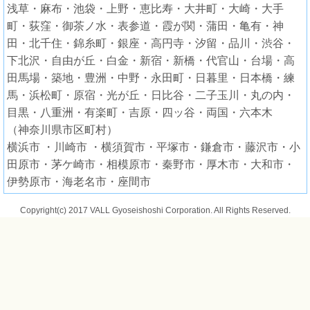
浅草・麻布・池袋・上野・恵比寿・大井町・大崎・大手
町・荻窪・御茶ノ水・表参道・霞が関・蒲田・亀有・神
田・北千住・錦糸町・銀座・高円寺・汐留・品川・渋谷・
下北沢・自由が丘・白金・新宿・新橋・代官山・台場・高
田馬場・築地・豊洲・中野・永田町・日暮里・日本橋・練
馬・浜松町・原宿・光が丘・日比谷・二子玉川・丸の内・
目黒・八重洲・有楽町・吉原・四ッ谷・両国・六本木
（神奈川県市区町村）
横浜市 ・川崎市 ・横須賀市・平塚市・鎌倉市・藤沢市・小
田原市・茅ケ崎市・相模原市・秦野市・厚木市・大和市・
伊勢原市・海老名市・座間市
Copyright(c) 2017 VALL Gyoseishoshi Corporation. All Rights Reserved.